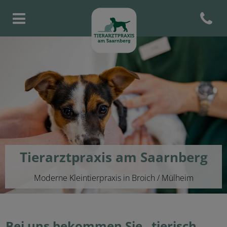
Open con
Homepage Tierarztpraxis am S
Tierarztpraxis am Saarnberg
Moderne Kleintierpraxis in Broich / Mülheim
Bei uns bekommen Sie „tierisch