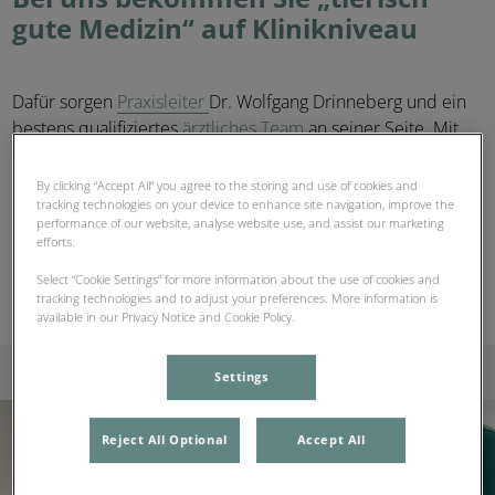
gute Medizin“ auf Klinikniveau
Dafür sorgen
Praxisleiter
Dr. Wolfgang Drinneberg und ein
bestens qualifiziertes
ärztliches Team
an seiner Seite. Mit
viel Herz sind wir für Sie und Ihr Tier da, auf dem ganzen
Weg bis zur Genesung.
By clicking “Accept All” you agree to the storing and use of cookies and
tracking technologies on your device to enhance site navigation, improve the
performance of our website, analyse website use, and assist our marketing
efforts.
Select “Cookie Settings” for more information about the use of cookies and
tracking technologies and to adjust your preferences. More information is
available in our Privacy Notice and Cookie Policy.
Settings
Reject All Optional
Accept All