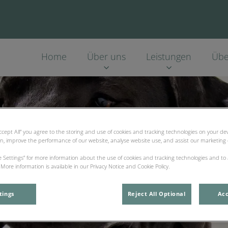
Home
Über uns
Leistungen
Übe
Accept All” you agree to the storing and use of cookies and tracking technologies on your d
on, improve the performance of our website, analyse website use, and assist our marketing e
ie Settings” for more information about the use of cookies and tracking technologies and to
More information is available in our Privacy Notice and Cookie Policy.
tings
Reject All Optional
Acc