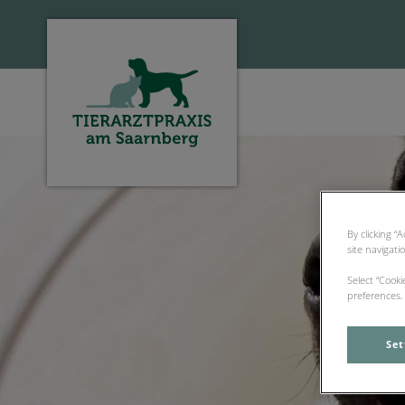
Homepage Tierarztpraxis am Saarnberg
By clicking “
site navigati
Select “Cook
preferences. 
Set