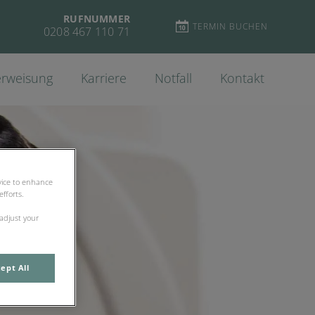
RUFNUMMER
TERMIN BUCHEN
0208 467 110 71
rweisung
Karriere
Notfall
Kontakt
evice to enhance
fforts.
 adjust your
ept All