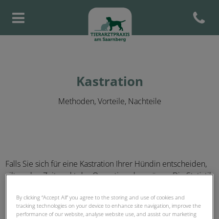
Open con
Homepage Tierarztpraxis am S
Kastration
Methoden, Vorteile, Nachteile
Falls Sie sich für eine Kastration Ihrer Hündin entscheiden,
gilt es den Zeitpunkt der Operation abzuwägen. Die Statistik
legt nahe, so früh wie möglich zu operierten, um die
By clicking “Accept All” you agree to the storing and use of cookies and
Inzidenz von Mammatumoren zu verringern. Unsere
tracking technologies on your device to enhance site navigation, improve the
persönliche Meinung ist jedoch anders – wir raten dazu, die
performance of our website, analyse website use, and assist our marketing