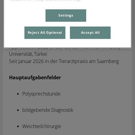
Settings
Reject All Optional
Accept All
Alperen Güven
Approbation 2022 an der Burdur Mehmet Akıf Ersoy
Universität, Türkei
Seit Januar 2026 in der Tierarztpraxis am Saarnberg
Hauptaufgabenfelder
Polysprechstunde
bildgebende Diagnostik
Weichteilchirurgie