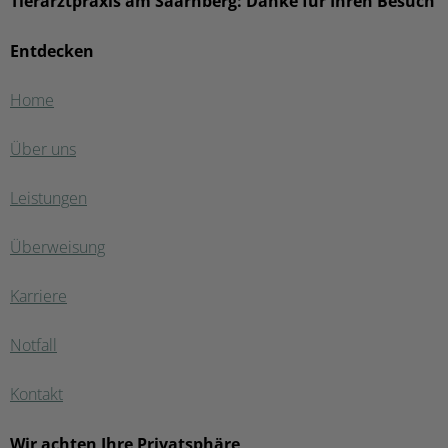
Tierarztpraxis am Saarnberg: Danke für Ihren Besuch
Entdecken
Home
Über uns
Leistungen
Überweisung
Karriere
Notfall
Kontakt
Wir achten Ihre Privatsphäre