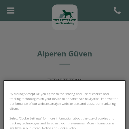
Open con
Homepage Tierarztpraxis am S
Alperen Güven
TIERARZT-TEAM
By clicking “Accept All” you agree to the storing and use of cookies and
tracking technologies on your device to enhance site navigation, improve the
performance of our website, analyse website use, and assist our marketing
efforts.
Select “Cookie Settings” for more information about the use of cookies and
tracking technologies and to adjust your preferences. More information is
available in our Privacy Notice and Cookie Policy.