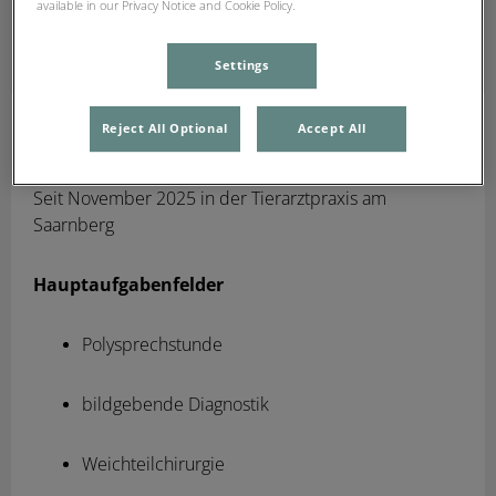
available in our Privacy Notice and Cookie Policy.
Settings
Philipp Sauer
Reject All Optional
Accept All
Approbation 2020 Leipzig
Seit November 2025 in der Tierarztpraxis am
Saarnberg
Hauptaufgabenfelder
Polysprechstunde
bildgebende Diagnostik
Weichteilchirurgie