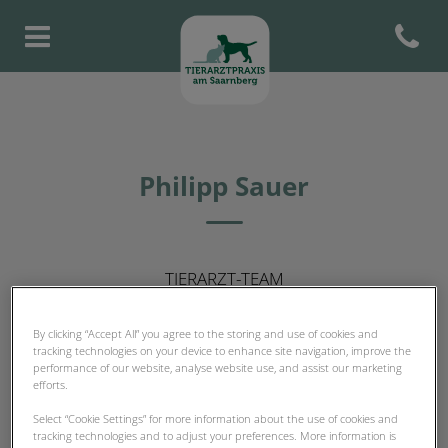
Open con
Homepage Tierarztpraxis am S
Philipp Sauer
TIERARZT-TEAM
By clicking “Accept All” you agree to the storing and use of cookies and
tracking technologies on your device to enhance site navigation, improve the
performance of our website, analyse website use, and assist our marketing
efforts.
Select “Cookie Settings” for more information about the use of cookies and
tracking technologies and to adjust your preferences. More information is