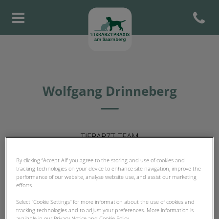
Open con
Homepage Tierarztpraxis am S
Wolfgang Drinneberg
TIERARZT-TEAM
By clicking “Accept All” you agree to the storing and use of cookies and
tracking technologies on your device to enhance site navigation, improve the
performance of our website, analyse website use, and assist our marketing
efforts.
Select “Cookie Settings” for more information about the use of cookies and
tracking technologies and to adjust your preferences. More information is
available in our Privacy Notice and Cookie Policy.